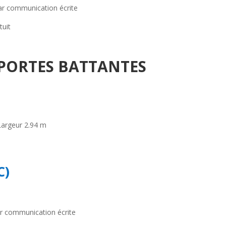
par communication écrite
tuit
2 PORTES BATTANTES
Largeur 2.94 m
C)
ar communication écrite