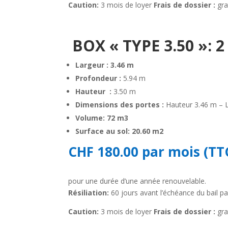
Caution:
3 mois de loyer
Frais de dossier :
gra
BOX
« TYPE 3.50 »:
Largeur
:
3.46 m
Profondeur
:
5.94 m
Hauteur
:
3.50 m
Dimensions des portes
:
Hauteur 3.46 m – 
Volume: 72 m3
Surface au sol: 20.60 m2
CHF 180.00 par mois (TT
pour une durée d’une année renouvelable.
Résiliation:
60 jours avant l’échéance du bail p
Caution:
3 mois de loyer
Frais de dossier :
gra