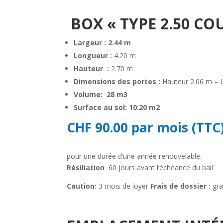
BOX
« TYPE 2.50 CO
Largeur
:
2.44 m
Longueur
:
4.20
m
Hauteur
:
2.70 m
Dimensions des portes
:
Hauteur 2.66 m – 
Volume: 28 m3
Surface au sol: 10.20 m2
CHF 90.00 par mois (TTC
pour une durée d’une année renouvelable.
Résiliation
60 jours avant l’échéance du bail
Caution:
3 mois de loyer
Frais de dossier :
gra